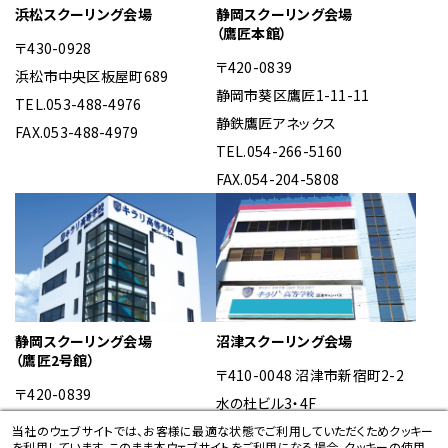
浜松スクーリング会場
静岡スクーリング会場
（鷹匠本館）
〒430-0928
〒420-0839
浜松市中央区板屋町689
静岡市葵区鷹匠1-11-11
TEL.053-488-4976
静鉄鷹匠アネックス
FAX.053-488-4979
TEL.054-266-5160
FAX.054-204-5808
静岡スクーリング会場
沼津スクーリング会場
（鷹匠2号館）
〒410-0048
沼津市新宿町2-2
〒420-0839
水の杜ビル3・4F
静岡市葵区鷹匠2-25-22
TEL.055-921-4976
当社のウェブサイトでは、お客様に最適な状態でご利用していただくためクッキー
を利用しています。このまま本ウェブサイトをご利用になる場合、クッキーの使用